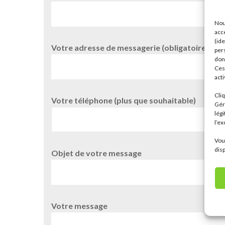
Nou
acc
(ide
Votre adresse de messagerie (obligatoire)
per
don
Ces
acti
Cliq
Votre téléphone (plus que souhaitable)
Gér
légi
l’e
Vou
dis
Objet de votre message
Votre message