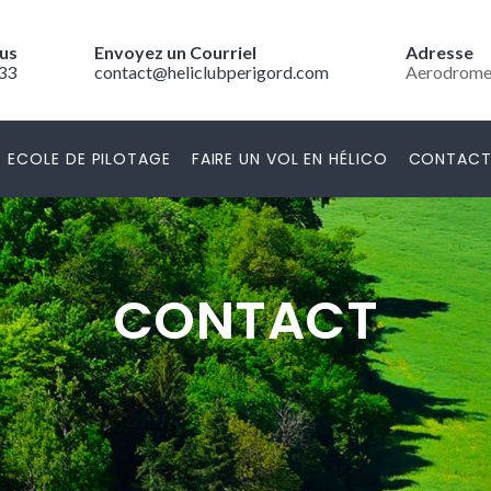
us
Envoyez un Courriel
Adresse
 33
contact@heliclubperigord.com
Aerodrome 
ECOLE DE PILOTAGE
FAIRE UN VOL EN HÉLICO
CONTAC
CONTACT