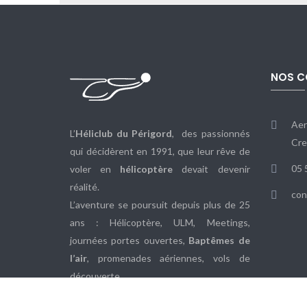
NOS C
Aer
L’
Héliclub du Périgord
, des passionnés
Cre
qui décidèrent en 1991, que leur rêve de
05 
voler en
hélicoptère
devait devenir
réalité.
con
L’aventure se poursuit depuis plus de 25
ans : Hélicoptère, ULM, Meetings,
journées portes ouvertes,
Baptêmes de
l’air
, promenades aériennes, vols de
découverte.