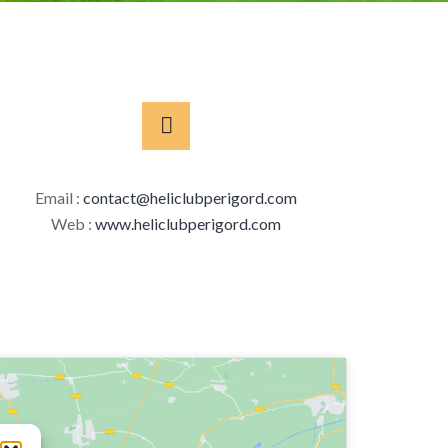
Email :
contact@heliclubperigord.com
Web :
www.heliclubperigord.com