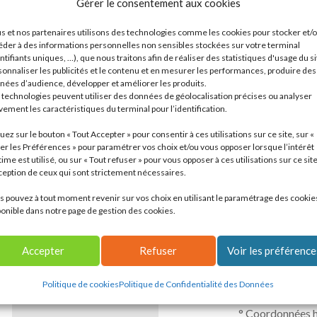
Gérer le consentement aux cookies
s et nos partenaires utilisons des technologies comme les cookies pour stocker et/
éder à des informations personnelles non sensibles stockées sur votre terminal
ntifiants uniques, …), que nous traitons afin de réaliser des statistiques d'usage du si
Cliquez po
sonnaliser les publicités et le contenu et en mesurer les performances, produire des
nées d’audience, développer et améliorer les produits.
 technologies peuvent utiliser des données de géolocalisation précises ou analyser
vement les caractéristiques du terminal pour l’identification.
uez sur le bouton « Tout Accepter » pour consentir à ces utilisations sur ce site, sur «
er les Préférences » pour paramétrer vos choix et/ou vous opposer lorsque l’intérêt
time est utilisé, ou sur « Tout refuser » pour vous opposer à ces utilisations sur ce site
xception de ceux qui sont strictement nécessaires.
s pouvez à tout moment revenir sur vos choix en utilisant le paramétrage des cookie
ponible dans notre page de gestion des cookies.
Accepter
Refuser
Voir les préférence
Coordonn
Politique de cookies
Politique de Confidentialité des Données
° Coordonnées h