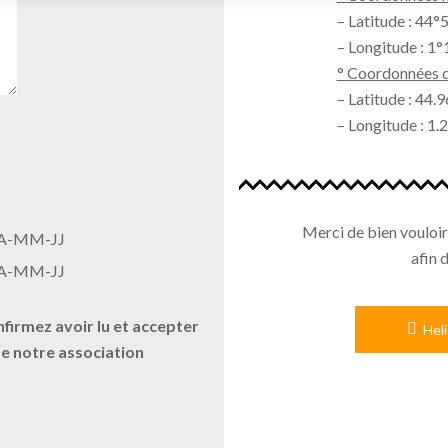
– Latitude : 44
– Longitude : 1
° Coordonnées d
– Latitude : 44.
– Longitude : 1
Merci de bien vouloi
A-MM-JJ
afin 
A-MM-JJ
nfirmez avoir lu et accepter
Heli
de notre association