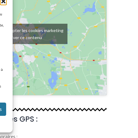
ou
te,
ur accepter les cookies marketing
et activer ce contenu
 à
s
s
ées GPS :
oraires :