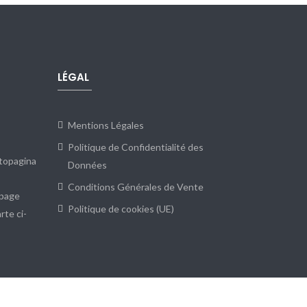
LÉGAL
Mentions Légales
Politique de Confidentialité des
ctopagina
Données
Conditions Générales de Vente
 page
Politique de cookies (UE)
rte ci-