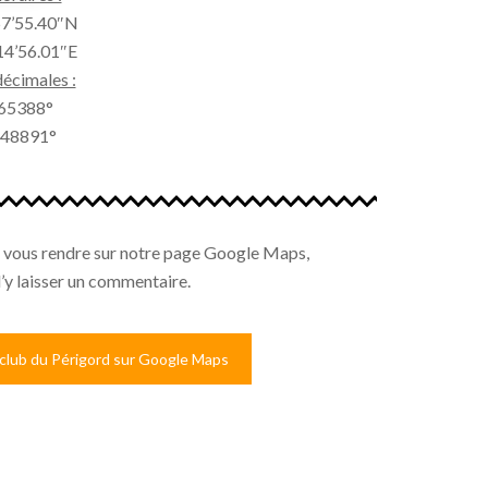
°57’55.40″N
°14’56.01″E
écimales :
965388°
.248891°
r vous rendre sur notre page Google Maps,
d’y laisser un commentaire.
club du Périgord sur Google Maps